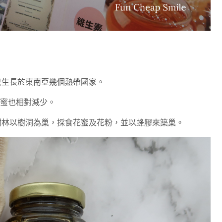
只生長於東南亞幾個熱帶國家。
蜂蜜也相對減少。
樹林以樹洞為巢，採食花蜜及花粉，並以蜂膠來築巢。