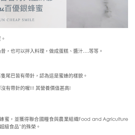
蜜。
昔，也可以拌入料理，做成蛋糕、醬汁….等等。
每隻尾巴皆有帶針，認為這是蜜蜂的樣貌。
有帶針的喔!!! 其營養價值甚高!
蜜
並獲得聯合國糧食與農業組織Food and Agriculture
個“超級食品”的殊榮。