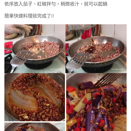
依序放入茄子、紅椒拌勻，稍微收汁，就可以起鍋
簡單快速料理就完成了!!