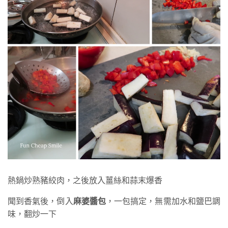
熱鍋炒熟豬絞肉，之後放入薑絲和蒜末爆香
聞到香氣後，倒入
麻婆醬包
，一包搞定，無需加水和鹽巴調
味，翻炒一下