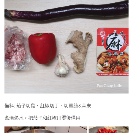
備料: 茄子切段、紅椒切丁、切薑絲&蒜末
煮滾熱水，把茄子和紅椒川燙後備用