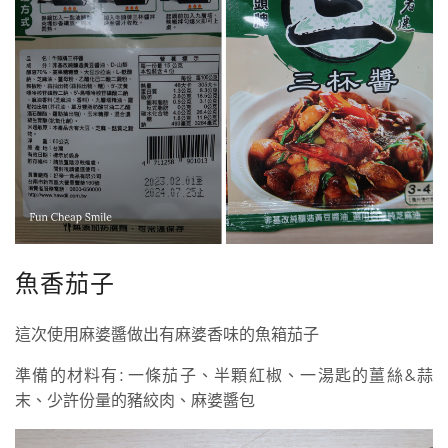
魚香茄子
這次使用麻婆醬做出有麻婆香味的魚箱茄子
準備的材料有: 一條茄子、半顆紅椒、一湯匙的薑絲&蒜
末、少許份量的豬絞肉、麻婆醬包