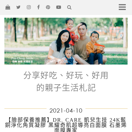
分享好吃、好玩、好用
的親子生活札記
2021-04-10
【臉部保養推薦】DR. CARE 凱兒生技 24K藍
銅淨化角質凝膠 黑耀奇肌超導亮白面膜 石墨烯
面膜專家